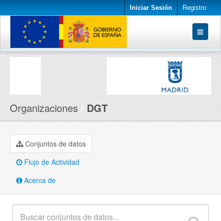
Iniciar Sesión
Registro
Conjuntos de datos
Organizaciones
Acerca de
Organizaciones
DGT
Conjuntos de datos
Flujo de Actividad
Acerca de