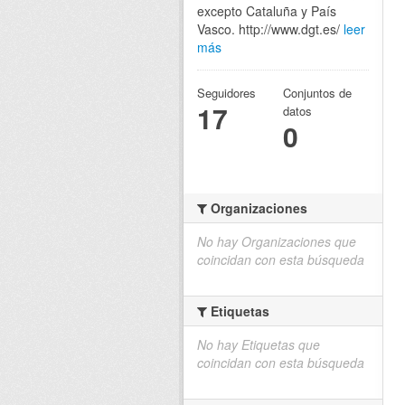
excepto Cataluña y País
Vasco. http://www.dgt.es/
leer
más
Seguidores
Conjuntos de
17
datos
0
Organizaciones
No hay Organizaciones que
coincidan con esta búsqueda
Etiquetas
No hay Etiquetas que
coincidan con esta búsqueda