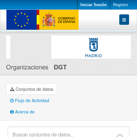
Iniciar Sesión
Registro
Conjuntos de datos
Organizaciones
Acerca de
Organizaciones
DGT
Conjuntos de datos
Flujo de Actividad
Acerca de