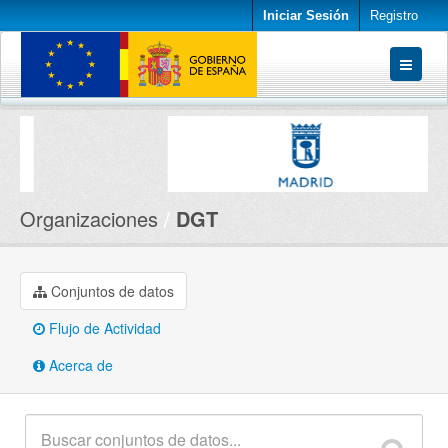
Iniciar Sesión
Registro
Conjuntos de datos
Organizaciones
Acerca de
Organizaciones
DGT
Conjuntos de datos
Flujo de Actividad
Acerca de