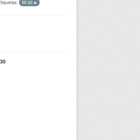
Etiquetas:
M-30
 30