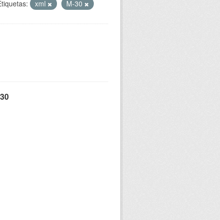
Etiquetas:
xml
M-30
 30