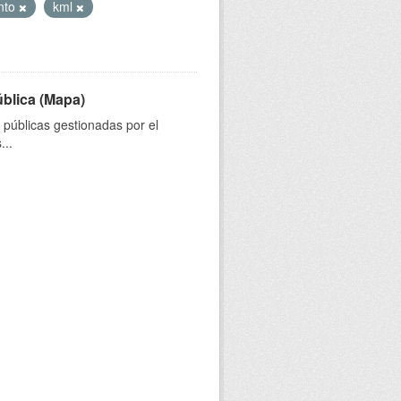
nto
kml
ública (Mapa)
s públicas gestionadas por el
...