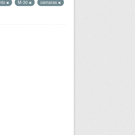
nto
M-30
camaras