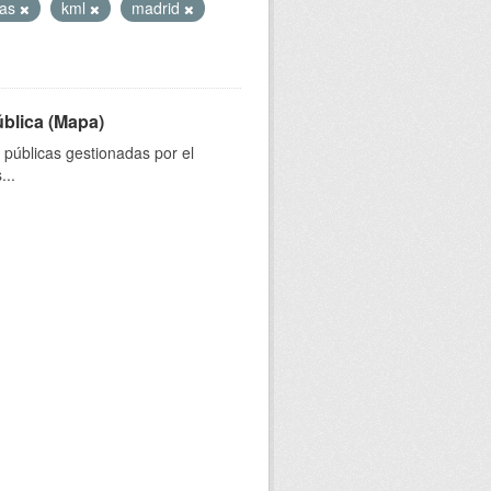
das
kml
madrid
ública (Mapa)
s públicas gestionadas por el
...