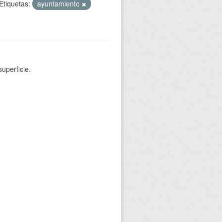
Etiquetas:
ayuntamiento
uperficie.