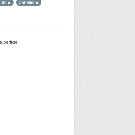
ento
paneles
uperficie.