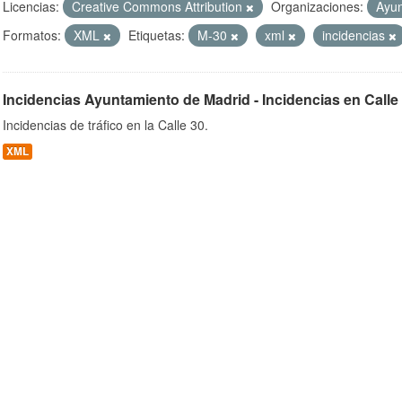
Licencias:
Creative Commons Attribution
Organizaciones:
Ayun
Formatos:
XML
Etiquetas:
M-30
xml
incidencias
ob
Incidencias Ayuntamiento de Madrid - Incidencias en Calle
Incidencias de tráfico en la Calle 30.
XML