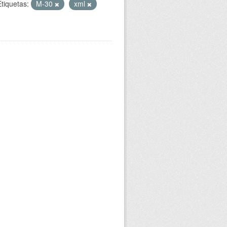
Etiquetas:
M-30
xml