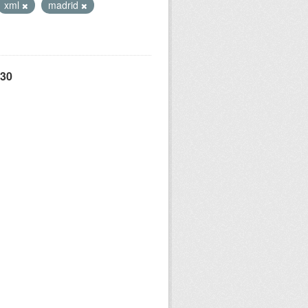
xml
madrid
 30