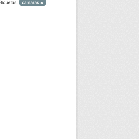
Etiquetas:
camaras