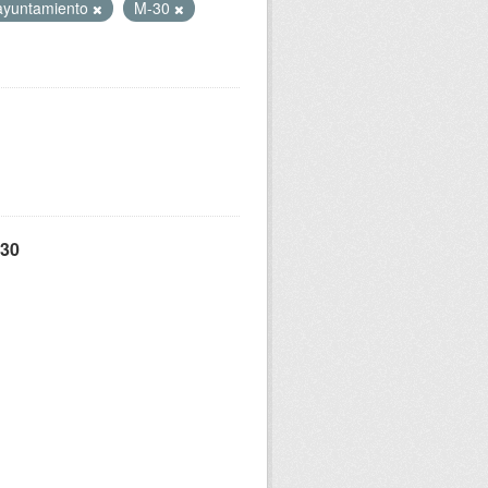
ayuntamiento
M-30
 30