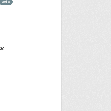
xml
 30