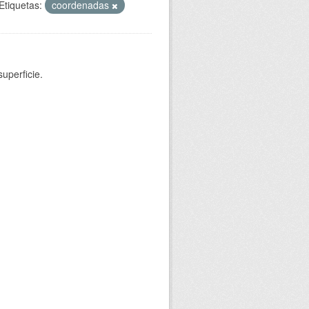
Etiquetas:
coordenadas
uperficie.