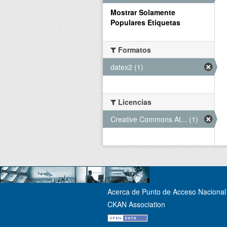
Mostrar Solamente
Populares Etiquetas
Formatos
datex2 (1)
Licencias
Creative Commons At... (1)
Acerca de Punto de Acceso Nacional 
CKAN Association