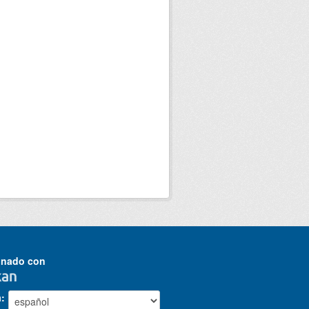
onado con
a