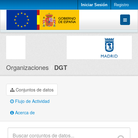
Iniciar Sesión
Registro
Conjuntos de datos
Organizaciones
Acerca de
Organizaciones
DGT
Conjuntos de datos
Flujo de Actividad
Acerca de