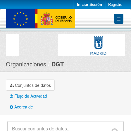
Iniciar Sesión
Registro
Conjuntos de datos
Organizaciones
Acerca de
Organizaciones
DGT
Conjuntos de datos
Flujo de Actividad
Acerca de