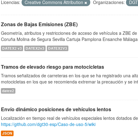
Licencias:
Creative Commons Attribution
Organizaciones:
DG
Zonas de Bajas Emisiones (ZBE)
Geometría, atributos y restricciones de acceso de vehículos a ZBE de
Coruña Molina de Segura Sevilla Cartuja Pamplona Ensanche Málaga
DATEX2 v3
DATEX2v3
DATEX2V3
Tramos de elevado riesgo para motocicletas
Tramos señalizados de carreteras en los que se ha registrado una alta
motocicletas en los que se recomienda extremar la precaución y se inte
datex2
Envío dinámico posiciones de vehículos lentos
Localización en tiempo real de vehículos especiales lentos dotados d
https://github.com/dgt30-esp/Caso-de-uso-5/wiki
JSON