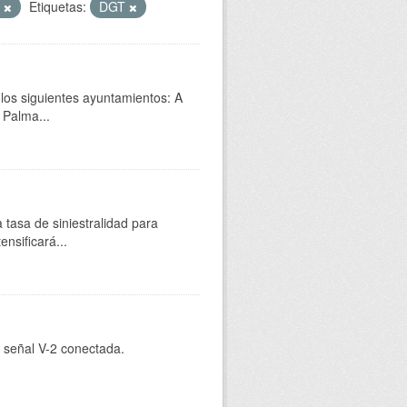
T
Etiquetas:
DGT
 los siguientes ayuntamientos: A
 Palma...
 tasa de siniestralidad para
nsificará...
e señal V-2 conectada.