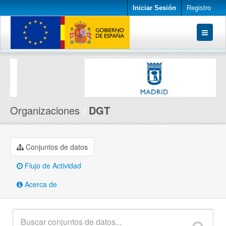
Iniciar Sesión
Registro
Conjuntos de datos
Organizaciones
Acerca de
Organizaciones
DGT
Conjuntos de datos
Flujo de Actividad
Acerca de