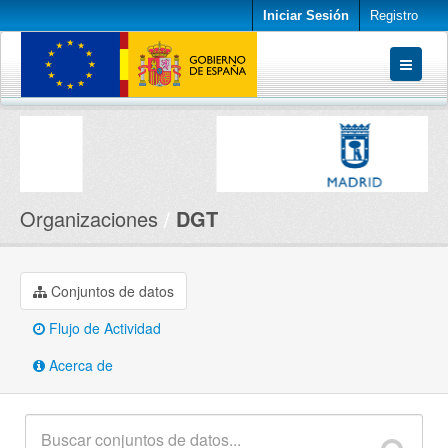
Iniciar Sesión
Registro
Conjuntos de datos
Organizaciones
Acerca de
Organizaciones
DGT
Conjuntos de datos
Flujo de Actividad
Acerca de