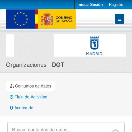
Iniciar Sesión
Registro
Conjuntos de datos
Organizaciones
Acerca de
Organizaciones
DGT
Conjuntos de datos
Flujo de Actividad
Acerca de