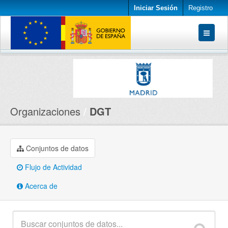
Iniciar Sesión
Registro
Conjuntos de datos
Organizaciones
Acerca de
Organizaciones
DGT
Conjuntos de datos
Flujo de Actividad
Acerca de