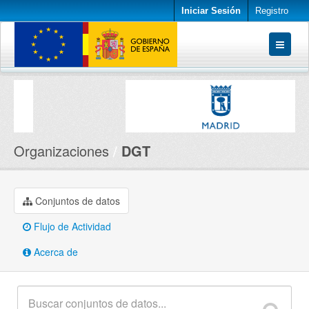
Iniciar Sesión
Registro
Conjuntos de datos
Organizaciones
Acerca de
Organizaciones
DGT
Conjuntos de datos
Flujo de Actividad
Acerca de