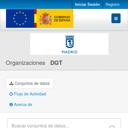
Iniciar Sesión
Registro
Conjuntos de datos
Organizaciones
Acerca de
Organizaciones
DGT
Conjuntos de datos
Flujo de Actividad
Acerca de