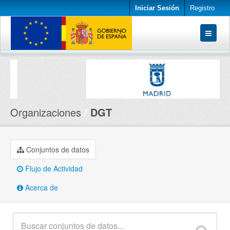
Iniciar Sesión
Registro
Conjuntos de datos
Organizaciones
Acerca de
Organizaciones
DGT
Conjuntos de datos
Flujo de Actividad
Acerca de