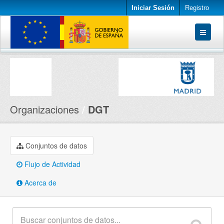
Iniciar Sesión
Registro
Conjuntos de datos
Organizaciones
Acerca de
Organizaciones
DGT
Conjuntos de datos
Flujo de Actividad
Acerca de