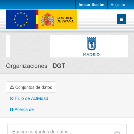
Iniciar Sesión
Registro
Conjuntos de datos
Organizaciones
Acerca de
Organizaciones
DGT
Conjuntos de datos
Flujo de Actividad
Acerca de