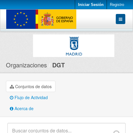
Iniciar Sesión
Registro
Conjuntos de datos
Organizaciones
Acerca de
Organizaciones
DGT
Conjuntos de datos
Flujo de Actividad
Acerca de