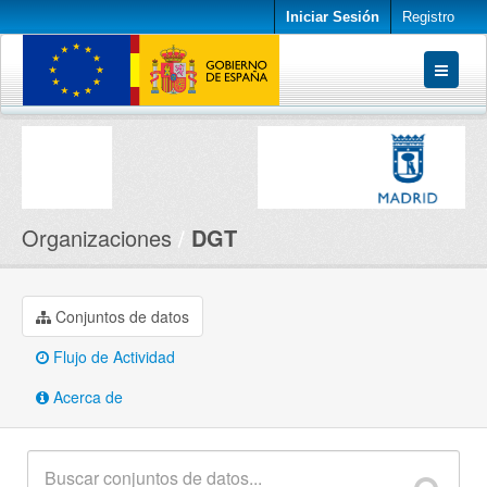
Iniciar Sesión
Registro
Conjuntos de datos
Organizaciones
Acerca de
Organizaciones
DGT
Conjuntos de datos
Flujo de Actividad
Acerca de