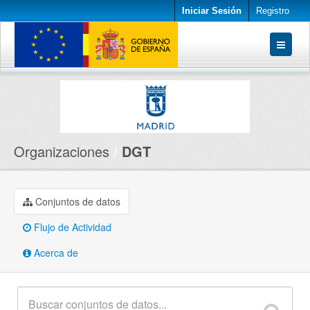
Iniciar Sesión
Registro
Conjuntos de datos
Organizaciones
Acerca de
Organizaciones
DGT
Conjuntos de datos
Flujo de Actividad
Acerca de