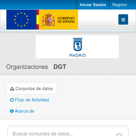
Iniciar Sesión
Registro
Conjuntos de datos
Organizaciones
Acerca de
Organizaciones
DGT
Conjuntos de datos
Flujo de Actividad
Acerca de