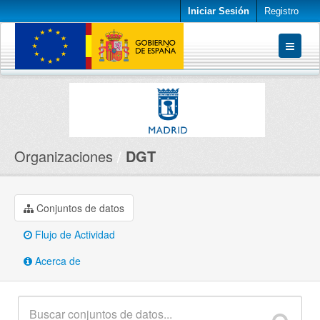
Iniciar Sesión
Registro
Conjuntos de datos
Organizaciones
Acerca de
Organizaciones
DGT
Conjuntos de datos
Flujo de Actividad
Acerca de