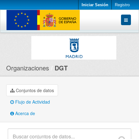
Iniciar Sesión
Registro
Conjuntos de datos
Organizaciones
Acerca de
Organizaciones
DGT
Conjuntos de datos
Flujo de Actividad
Acerca de