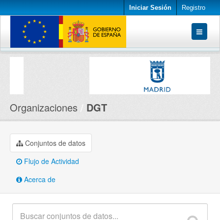
Iniciar Sesión
Registro
Conjuntos de datos
Organizaciones
Acerca de
Organizaciones
DGT
Conjuntos de datos
Flujo de Actividad
Acerca de