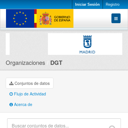
Iniciar Sesión
Registro
Conjuntos de datos
Organizaciones
Acerca de
Organizaciones
DGT
Conjuntos de datos
Flujo de Actividad
Acerca de