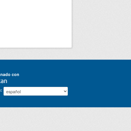
onado con
a