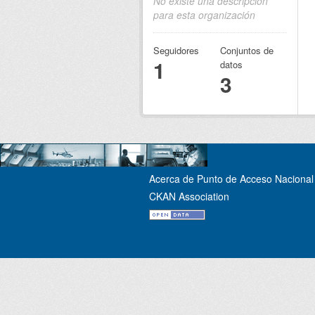
No existe una descripción
para esta organización
Seguidores
Conjuntos de
1
datos
3
Acerca de Punto de Acceso Nacional 
CKAN Association