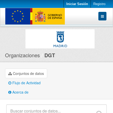
Iniciar Sesión
Registro
Conjuntos de datos
Organizaciones
Acerca de
Organizaciones
DGT
Conjuntos de datos
Flujo de Actividad
Acerca de