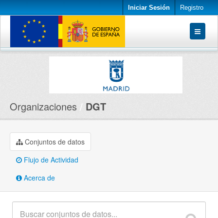
Iniciar Sesión
Registro
Conjuntos de datos
Organizaciones
Acerca de
Organizaciones
DGT
Conjuntos de datos
Flujo de Actividad
Acerca de