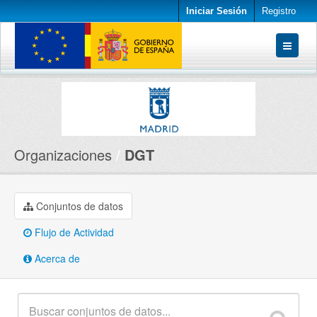
Iniciar Sesión
Registro
Conjuntos de datos
Organizaciones
Acerca de
Organizaciones
DGT
Conjuntos de datos
Flujo de Actividad
Acerca de