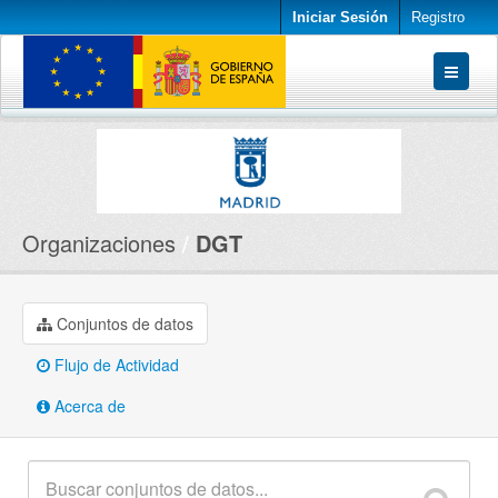
Iniciar Sesión
Registro
Conjuntos de datos
Organizaciones
Acerca de
Organizaciones
DGT
Conjuntos de datos
Flujo de Actividad
Acerca de