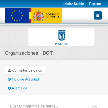
Iniciar Sesión
Registro
Conjuntos de datos
Organizaciones
Acerca de
Organizaciones
DGT
Conjuntos de datos
Flujo de Actividad
Acerca de