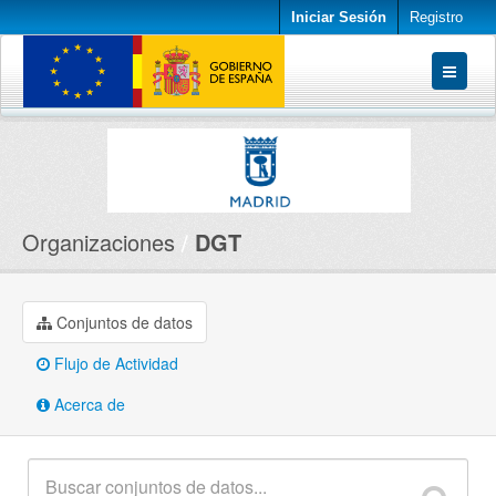
Iniciar Sesión
Registro
Conjuntos de datos
Organizaciones
Acerca de
Organizaciones
DGT
Conjuntos de datos
Flujo de Actividad
Acerca de