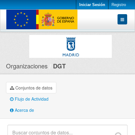
Iniciar Sesión
Registro
Conjuntos de datos
Organizaciones
Acerca de
Organizaciones
DGT
Conjuntos de datos
Flujo de Actividad
Acerca de