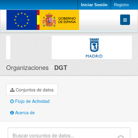
Iniciar Sesión
Registro
Conjuntos de datos
Organizaciones
Acerca de
Organizaciones
DGT
Conjuntos de datos
Flujo de Actividad
Acerca de