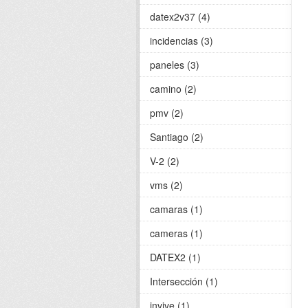
datex2v37 (4)
incidencias (3)
paneles (3)
camino (2)
pmv (2)
Santiago (2)
V-2 (2)
vms (2)
camaras (1)
cameras (1)
DATEX2 (1)
Intersección (1)
invive (1)