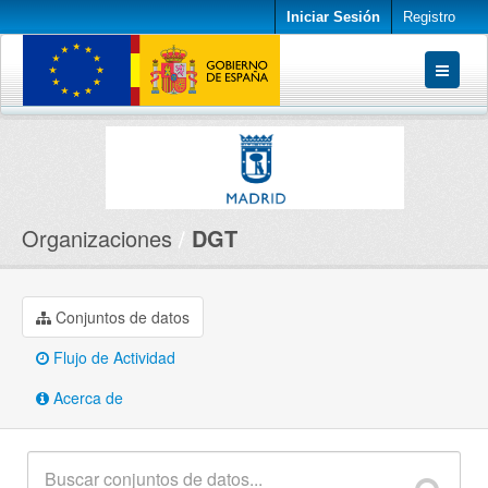
Iniciar Sesión
Registro
Conjuntos de datos
Organizaciones
Acerca de
Organizaciones
DGT
Conjuntos de datos
Flujo de Actividad
Acerca de